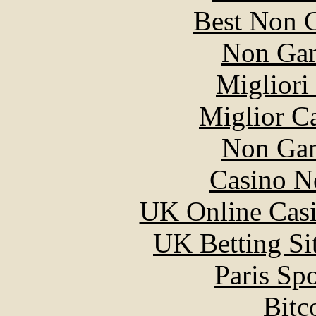
Best Non 
Non Gam
Migliori
Miglior C
Non Gam
Casino N
UK Online Cas
UK Betting Si
Paris Sp
Bitc