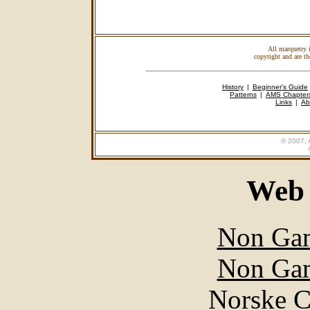
All marquetry i
copyright and are th
History
|
Beginner's Guide
Patterns
|
AMS Chapter
Links
|
Ab
© 2007, 
Web 
Non Gam
Non Gam
Norske C