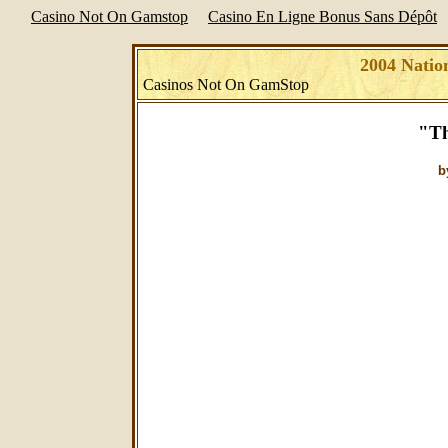
Casino Not On Gamstop
Casino En Ligne Bonus Sans Dépôt
2004 Natio
Casinos Not On GamStop
"Th
b