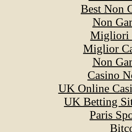
Best Non 
Non Gam
Migliori
Miglior C
Non Gam
Casino N
UK Online Cas
UK Betting Si
Paris Sp
Bitc