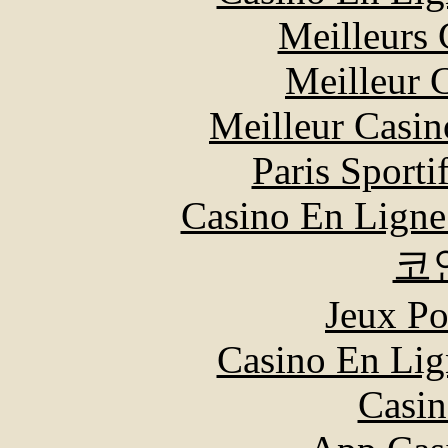
Meilleurs 
Meilleur 
Meilleur Casin
Paris Sport
Casino En Ligne
코
Jeux Po
Casino En Lig
Casin