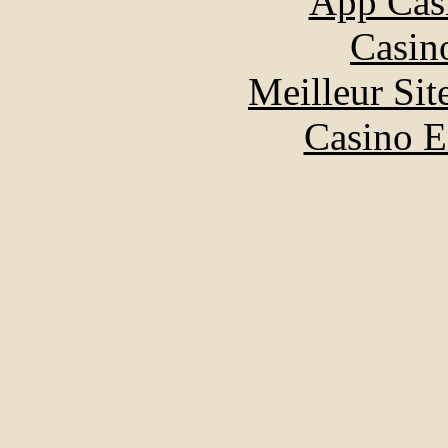
App Cas
Casin
Meilleur Sit
Casino E