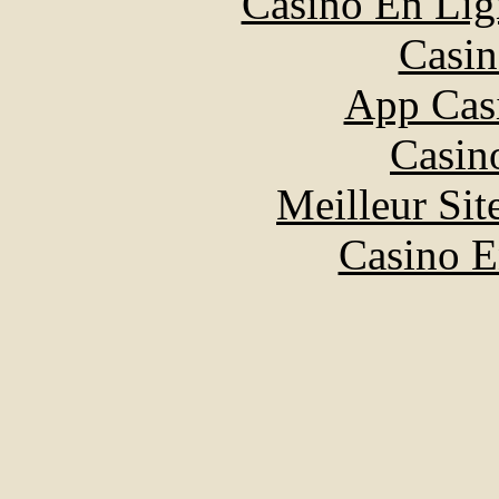
Casino En Lig
Casin
App Cas
Casin
Meilleur Sit
Casino E