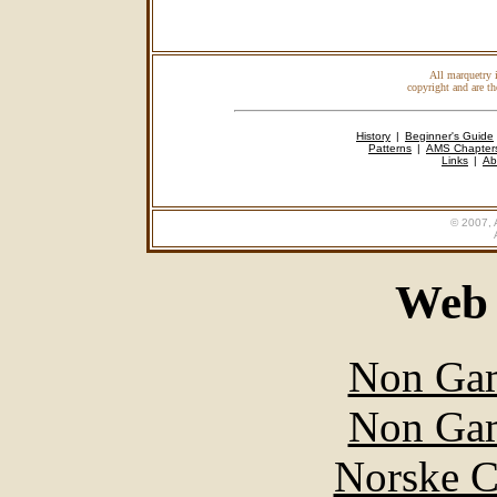
All marquetry i
copyright and are th
History
|
Beginner's Guide
Patterns
|
AMS Chapter
Links
|
Ab
© 2007, 
Web 
Non Gam
Non Gam
Norske C