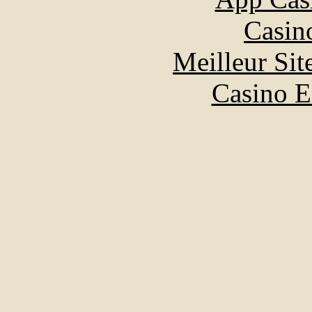
Casin
Meilleur Sit
Casino E