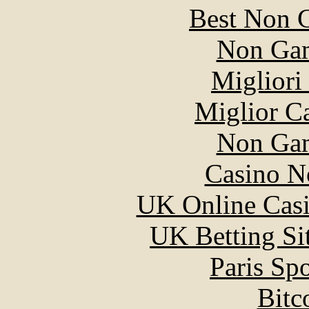
Best Non 
Non Gam
Migliori
Miglior C
Non Gam
Casino N
UK Online Cas
UK Betting Si
Paris Sp
Bitc