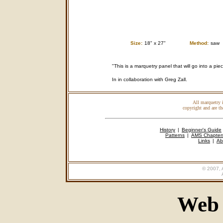
Size:
18" x 27"
Method:
saw
"This is a marquetry panel that will go into a piec
In in collaboration with Greg Zall.
All marquetry i
copyright and are th
History
|
Beginner's Guide
Patterns
|
AMS Chapter
Links
|
Ab
© 2007, 
Web 