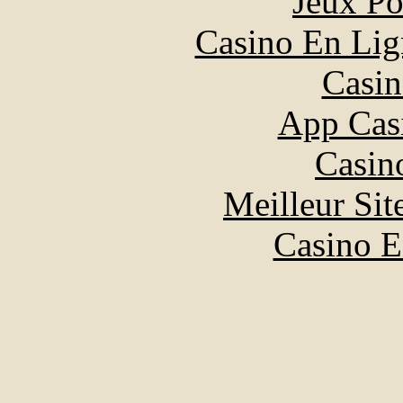
Jeux Po
Casino En Lig
Casin
App Cas
Casin
Meilleur Sit
Casino E