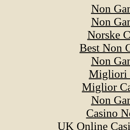
Non Gam
Non Gam
Norske C
Best Non 
Non Gam
Migliori
Miglior C
Non Gam
Casino N
UK Online Cas