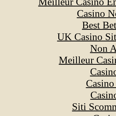
Meilleur Casino E
Casino N
Best Be
UK Casino Si
Non A
Meilleur Casi
Casin
Casino
Casin
Siti Scom