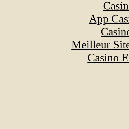
Casin
App Cas
Casin
Meilleur Sit
Casino E