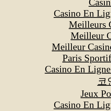
Casin
Casino En Lig
Meilleurs 
Meilleur 
Meilleur Casin
Paris Sport
Casino En Ligne
코
Jeux Po
Casino En Lig