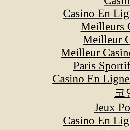
Casin
Casino En Lig
Meilleurs 
Meilleur 
Meilleur Casin
Paris Sport
Casino En Ligne
코
Jeux Po
Casino En Lig