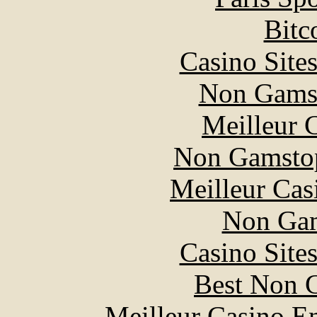
Bitc
Casino Site
Non Gams
Meilleur 
Non Gamstop
Meilleur Cas
Non Gam
Casino Site
Best Non 
Meilleur Casino E