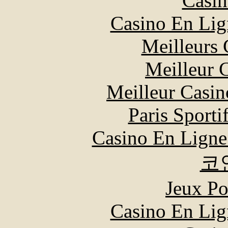
Casin
Casino En Lig
Meilleurs 
Meilleur 
Meilleur Casin
Paris Sport
Casino En Ligne
코
Jeux Po
Casino En Lig