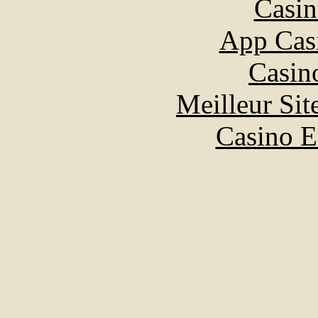
Casin
App Cas
Casin
Meilleur Sit
Casino E