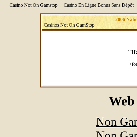
Casino Not On Gamstop
Casino En Ligne Bonus Sans Dépôt
2006 Nati
Casinos Not On GamStop
"Ha
<fo
Web 
Non Gam
Non Gam