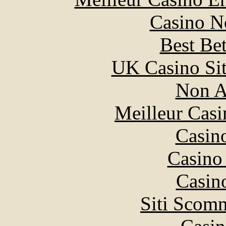
Casino N
Best Be
UK Casino Si
Non A
Meilleur Casi
Casin
Casino
Casin
Siti Scom