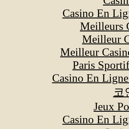
Casin
Casino En Lig
Meilleurs 
Meilleur 
Meilleur Casin
Paris Sport
Casino En Ligne
코
Jeux Po
Casino En Lig