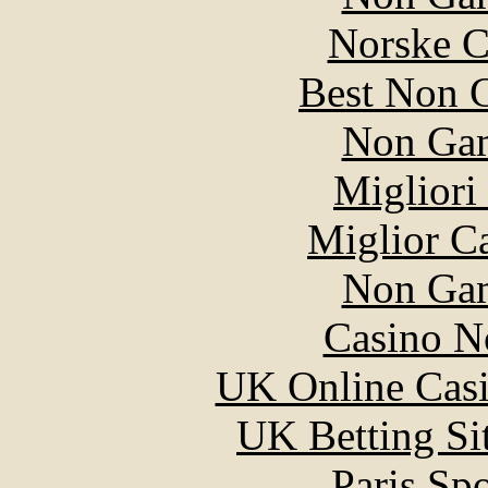
Norske C
Best Non 
Non Gam
Migliori
Miglior C
Non Gam
Casino N
UK Online Cas
UK Betting Si
Paris Sp