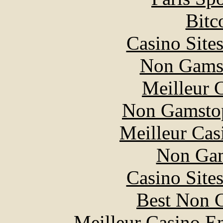
Bitc
Casino Site
Non Gams
Meilleur 
Non Gamstop
Meilleur Cas
Non Gam
Casino Site
Best Non 
Meilleur Casino E