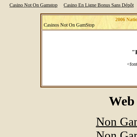
Casino Not On Gamstop
Casino En Ligne Bonus Sans Dépôt
2006 Nati
Casinos Not On GamStop
"B
<fon
Web 
Non Gam
Non Gam