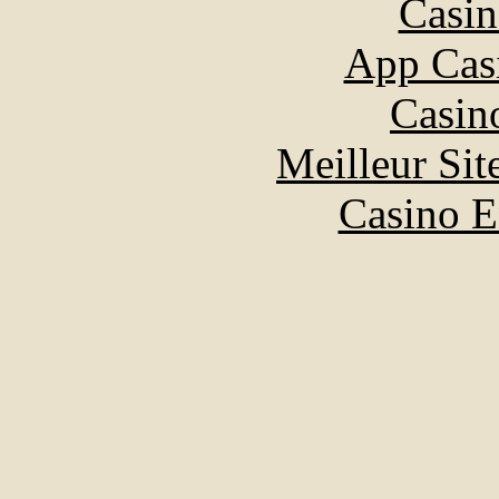
Casin
App Cas
Casin
Meilleur Sit
Casino E