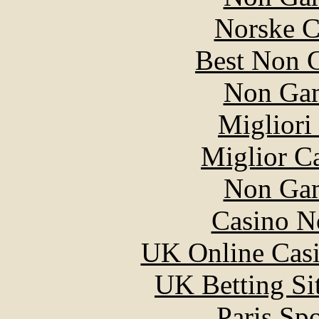
Norske C
Best Non 
Non Gam
Migliori
Miglior C
Non Gam
Casino N
UK Online Cas
UK Betting Si
Paris Sp