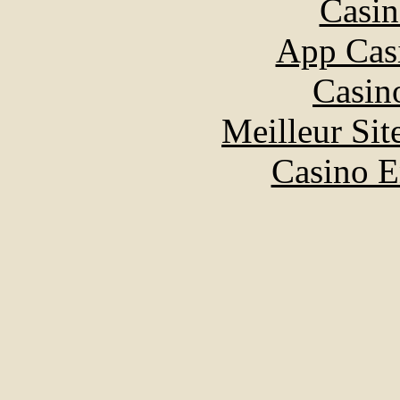
Casin
App Cas
Casin
Meilleur Sit
Casino E