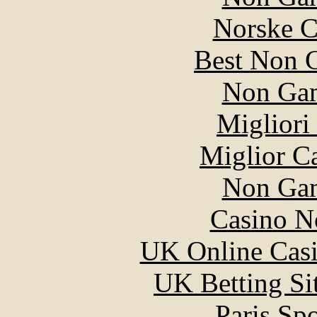
Norske C
Best Non 
Non Gam
Migliori
Miglior C
Non Gam
Casino N
UK Online Cas
UK Betting Si
Paris Sp