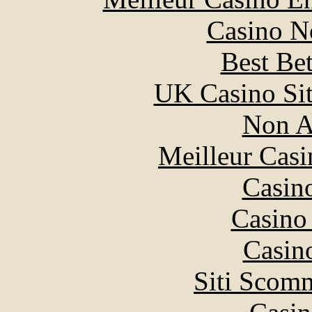
Casino N
Best Be
UK Casino Si
Non A
Meilleur Casi
Casin
Casino
Casin
Siti Scom