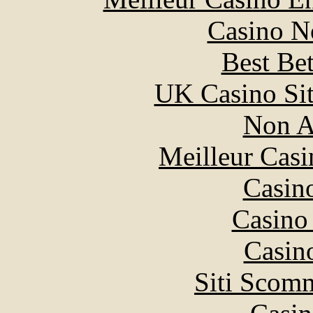
Casino N
Best Be
UK Casino Si
Non A
Meilleur Casi
Casin
Casino
Casin
Siti Scom