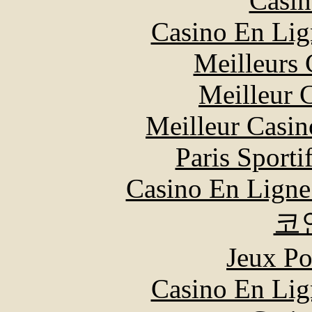
Casin
Casino En Lig
Meilleurs 
Meilleur 
Meilleur Casin
Paris Sport
Casino En Ligne
코
Jeux Po
Casino En Lig