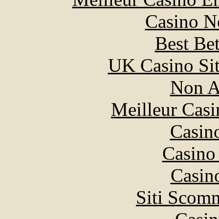
Casino N
Best Be
UK Casino Si
Non A
Meilleur Casi
Casin
Casino
Casin
Siti Scom