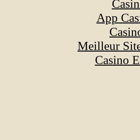
Casin
App Cas
Casin
Meilleur Sit
Casino E