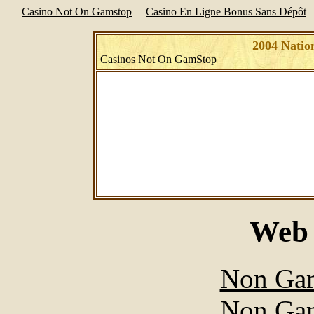
Casino Not On Gamstop
Casino En Ligne Bonus Sans Dépôt
2004 Natio
Casinos Not On GamStop
Web 
Non Gam
Non Gam